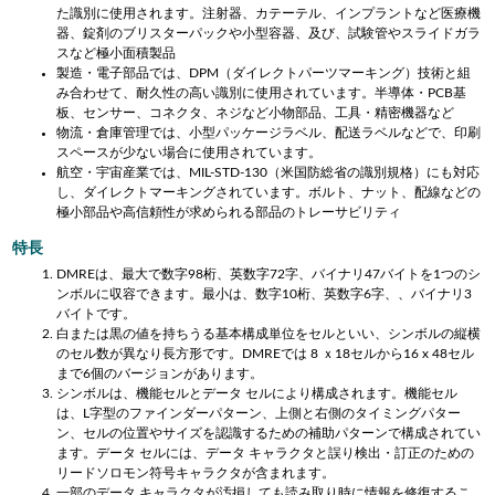
た識別に使用されます。注射器、カテーテル、インプラントなど医療機
器、錠剤のブリスターパックや小型容器、及び、試験管やスライドガラ
スなど極小面積製品
製造・電子部品では、DPM（ダイレクトパーツマーキング）技術と組
み合わせて、耐久性の高い識別に使用されています。半導体・PCB基
板、センサー、コネクタ、ネジなど小物部品、工具・精密機器など
物流・倉庫管理では、小型パッケージラベル、配送ラベルなどで、印刷
スペースが少ない場合に使用されています。
航空・宇宙産業では、MIL-STD-130（米国防総省の識別規格）にも対応
し、ダイレクトマーキングされています。ボルト、ナット、配線などの
極小部品や高信頼性が求められる部品のトレーサビリティ
特長
DMREは、最大で
数字98桁、
英数字72字、バイナリ47バイトを1つのシ
ンボルに収容できます。最小は、
数字10桁、
英数字6字、、バイナリ3
バイトです。
白または黒の値を持ちうる基本構成単位をセルといい、シンボルの縦横
のセル数が異なり長方形です。DMREでは 8 ｘ18セルから16 x 48セル
まで6個のバージョンがあります。
シンボルは、機能セルとデータ セルにより構成されます。機能セル
は、L字型のファインダーパターン、上側と右側のタイミングパター
ン、セルの位置やサイズを認識するための補助パターンで構成されてい
ます。データ セルには、データ キャラクタと誤り検出・訂正のための
リードソロモン符号キャラクタが含まれます。
一部のデータ キャラクタが汚損しても読み取り時に情報を修復するこ