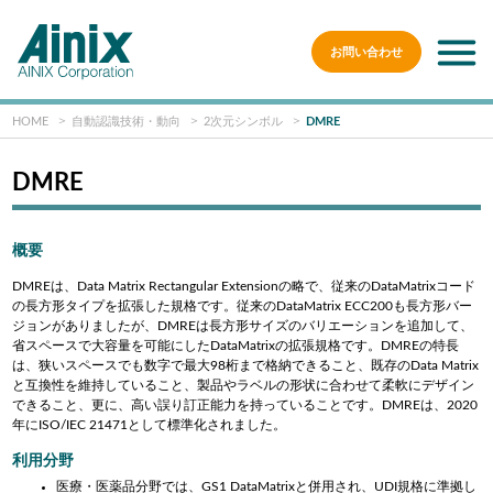
お問い合わせ
HOME
自動認識技術・動向
2次元シンボル
DMRE
DMRE
概要
DMREは、Data Matrix Rectangular Extensionの略で、従来のDataMatrixコード
の長方形タイプを拡張した規格です。従来のDataMatrix ECC200も長方形バー
ジョンがありましたが、DMREは長方形サイズのバリエーションを追加して、
省スペースで大容量を可能にしたDataMatrixの拡張規格です。DMREの特長
は、狭いスペースでも数字で最大98桁まで格納できること、既存のData Matrix
と互換性を維持していること、製品やラベルの形状に合わせて柔軟にデザイン
できること、更に、高い誤り訂正能力を持っていることです。DMREは、2020
年にISO/IEC 21471として標準化されました。
利用分野
医療・医薬品分野では、GS1 DataMatrixと併用され、UDI規格に準拠し