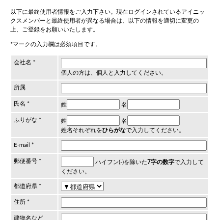
以下に最終使用者情報をご入力下さい。現在ログインされているアイニッ
クスメンバーと最終使用者が異なる場合は、以下の情報を適切に変更の
上、ご登録をお願いいたします。
*マークの入力欄は必須項目です。
会社名 *
個人の方は、
個人
と入力してください。
所属
氏名 *
姓
名
ふりがな *
姓
名
姓名それぞれを
ひらがな
で入力してください。
E-mail *
郵便番号 *
ハイフン(-)を除いた
7字の数字
で入力して
ください。
都道府県 *
住所 *
建物名など