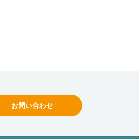
ics Solution
会長の自動認識講座
流システムのあるべき
自動認識技術に関する基礎知識やアイニッ
ス環境に合わせて拡
が提案する自動認識コンセプトをお伝えし
物流システム。 それ
す。
トがCompact
お問い合わせ