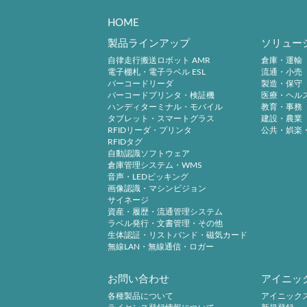
HOME
製品ラインアップ
ソリュー
自律走行搬送ロボット AMR
倉庫・運輸
電子棚札・電子ラベル ESL
流通・小売
バーコードリーダ
製造・保守
バーコードプリンタ・検証機
医療・ヘル
ハンディターミナル・モバイル
教育・事務
タブレット・スマートグラス
建設・農業
RFIDリーダ・プリンタ
公共・娯楽
RFIDタグ
自動認識ソフトウェア
倉庫管理システム・WMS
音声・LEDピッキング
画像認識・マシンビジョン
サイネージ
資産・履歴・流通管理システム
ラベル発行・文書管理・その他
生体認証・リストバンド・磁気カード
無線LAN・無線通信・ロガー
お問い合わせ
アイニッ
各種製品について
アイニック