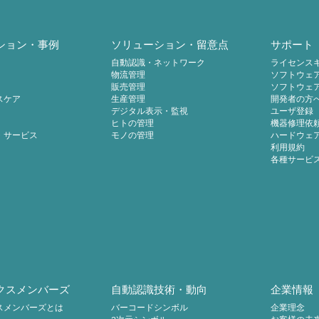
ション・事例
ソリューション・留意点
サポート
自動認識・ネットワーク
ライセンス
物流管理
ソフトウェ
販売管理
ソフトウェ
スケア
生産管理
開発者の方
デジタル表示・監視
ユーザ登録
ヒトの管理
機器修理依
・サービス
モノの管理
ハードウェ
利用規約
各種サービ
クスメンバーズ
自動認識技術・動向
企業情報
スメンバーズとは
バーコードシンボル
企業理念