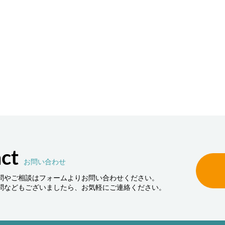
律走行搬送ロボット AMR
Compact Logist
端のインテリジェントロボットソリューシ
アイニックスが考える物
で製造･物流現場の搬送業務を強力にサポ
姿とは、これらのビジネ
。「人手不足の解消」「ヒューマンエラー
張・縮小・移動が可能な
」「生産性向上」といった課題を解決しま
を実現するためのコンセプ
Logistics Solutionです。
ct
お問い合わせ
問やご相談はフォームよりお問い合わせください。
問などもございましたら、お気軽にご連絡ください。