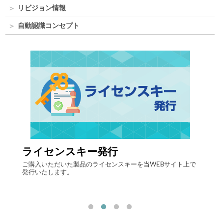
リビジョン情報
自動認識コンセプト
ライセンスキー発行
自律
する自
ご購入いただいた製品のライセンスキーを当WEBサイト上で
最先端
発行いたします。
流現場
「ヒュ
決しま