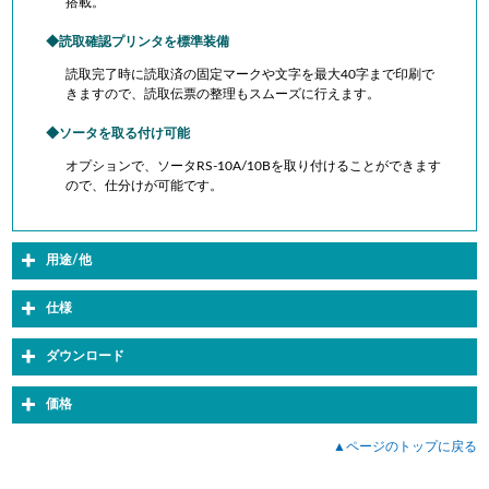
搭載。
読取確認プリンタを標準装備
読取完了時に読取済の固定マークや文字を最大40字まで印刷で
きますので、読取伝票の整理もスムーズに行えます。
ソータを取る付け可能
オプションで、ソータRS-10A/10Bを取り付けることができます
ので、仕分けが可能です。
用途/他
仕様
ダウンロード
価格
▲ページのトップに戻る