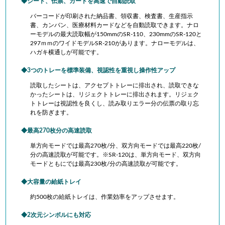
シート、伝票、カードを高速で自動読取
バーコードが印刷された納品書、領収書、検査書、生産指示
書、カンバン、医療材料カードなどを自動読取できます。ナロ
ーモデルの最大読取幅が150mmのSR-110、230mmのSR-120と
297ｍｍのワイドモデルSR-210があります。ナローモデルは、
ハガキ横通しが可能です。
3
つのトレーを標準装備、視認性を重視し操作性アップ
読取したシートは、アクセプトトレーに排出され、読取できな
かったシートは、リジェクトトレーに排出されます。リジェク
トトレーは視認性を良くし、読み取りエラー分の伝票の取り忘
れを防ぎます。
最高270枚分の高速読取
単方向モードでは最高270枚/分、双方向モードでは最高220枚/
分の高速読取が可能です。※SR-120は、単方向モード、双方向
モードともにでは最高230枚/分の高速読取が可能です。
大容量の給紙トレイ
約500枚の給紙トレイは、作業効率をアップさせます。
2次元シンボルにも対応