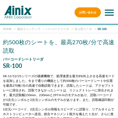
お問い合わせ
HOME
製品ラインアップ
バーコードリーダ
卓上型リーダ
SR-100
約500枚のシートを、最高270枚/分で高速
読取
バーコードシートリーダ
SR-100
SR-11/12/21シリーズの後継機種で、処理速度を最大8%向上させる高速モード
を追加しました。今まで通りの機能として約500枚のバーコードシートや伝票
を最高270枚/分の高速で自動読取できます。読取したシートは、アクセプトト
レーに排出され、読取できなかったシートは、リジェクトトレーに排出されま
す。最大読取幅150mm、230mmと297ｍｍのモデルがあり、読取バーコード
が1次元シンボルと2次元シンボルのモデルがあります。また、読取確認印刷が
可能です。
1次元バーコード、2次元シンボル情報をスピーディに読取り、リアルタイムで
ホストコンピュータへ送信。総合マネジメント能力を備えた１台が、さらに進