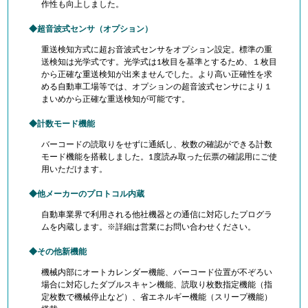
作性も向上しました。
超音波式センサ（オプション）
重送検知方式に超お音波式センサをオプション設定。標準の重
送検知は光学式です。光学式は1枚目を基準とするため、１枚目
から正確な重送検知が出来ませんでした。より高い正確性を求
める自動車工場等では、オプションの超音波式センサにより１
まいめから正確な重送検知が可能です。
計数モード機能
バーコードの読取りをせずに通紙し、枚数の確認ができる計数
モード機能を搭載しました。1度読み取った伝票の確認用にご使
用いただけます。
他メーカーのプロトコル内蔵
自動車業界で利用される他社機器との通信に対応したプログラ
ムを内蔵します。※詳細は営業にお問い合わせください。
その他新機能
機械内部にオートカレンダー機能、バーコード位置が不ぞろい
場合に対応したダブルスキャン機能、読取り枚数指定機能（指
定枚数で機械停止など）、省エネルギー機能（スリープ機能）