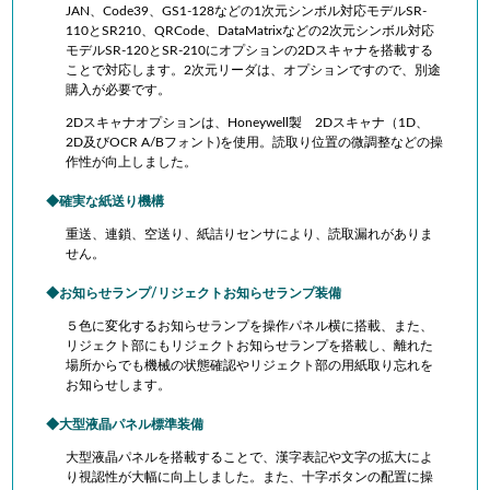
JAN、Code39、GS1-128などの1次元シンボル対応モデルSR-
110とSR210、QRCode、DataMatrixなどの2次元シンボル対応
モデルSR-120とSR-210にオプションの2Dスキャナを搭載する
ことで対応します。2次元リーダは、オプションですので、別途
購入が必要です。
2Dスキャナオプションは、Honeywell製 2Dスキャナ（1D、
2D及びOCR A/Bフォント)を使用。読取り位置の微調整などの操
作性が向上しました。
確実な紙送り機構
重送、連鎖、空送り、紙詰りセンサにより、読取漏れがありま
せん。
お知らせランプ/リジェクトお知らせランプ装備
５色に変化するお知らせランプを操作パネル横に搭載、また、
リジェクト部にもリジェクトお知らせランプを搭載し、離れた
場所からでも機械の状態確認やリジェクト部の用紙取り忘れを
お知らせします。
大型液晶パネル標準装備
大型液晶パネルを搭載することで、漢字表記や文字の拡大によ
り視認性が大幅に向上しました。また、十字ボタンの配置に操