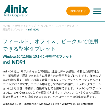
お問い合わせ
HOME
製品ラインアップ
タブレット・スマートグラス
業務用タブレット
msi ND91
フィールド、オフィス、ビークルで使用
できる堅牢タブレット
Windows10/11対応 10.1インチ堅牢タブレット
msi ND91
msi ND91は、リアルタイムな可視性、迅速なデータ処理、卓越した堅牢性な
ど、業務用途で満足できるように開発された堅牢型
タブレットです。従来のプ
ロの領域を越え、新しい標準を定義できるタフでミッションクリティカルなモ
バイルデバイスです。
モバイル用途としての利用の他に、ドッキングステーシ
ョンにより店舗、事務所、自動車などでも使用できます
。ドッキングステーシ
ョンは、LANやRS232Cなどを拡張できます。オプションでハネウェルの高性
能 2次元スキャナを搭載できますので、バーコードデータ収集が容易です。
Windows 10 IoT Enterprise / Windows 11 Pro / Windws 11 IoT Enterprise