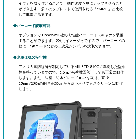
イブ」を取り付けることで、動作速度を更にアップさせること
ができます。多くのタブレットで使用される「eMMC」と比較
して非常に高速です。
バーコード読取可能
オプションで
Honeywell 社の高性能
バーコードスキャナを装備
することができます。2次元イメージャですので、バーコードの
他に、QRコードなどの二次元シンボルを読取できます。
米軍仕様の堅牢性
アメリカ国防総省が制定しているMIL-STD-810Gに準拠した堅牢
性を持っていますので、1.5mから複数回落下しても正常に動作
します。また、防塵・防水グレード IP65を取得、直径
25mm/250gの鋼球を50cmから落下させてもスクリーンは動作
します
。