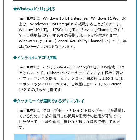
Windows10/11に対応
msi ND91は、Windows 10 IoT Enterprise、Windows 11 Pro、お
よび、Windows 11 Iot Enterprise を搭載することができます。
Windows 10 IoTは、LTSC (Long-Term Servicing Channel) ですの
で、自動更新は行わず10年の長期サポートが提供されます。
Windws 11 は、GAC (General Availability Channel) ですので、年
1回新バージョンに更新されます。
インテル4コアCPU搭載
msi ND91は、
インテル
Pentium N6415プロセッサを搭載、
4コ
アと4スレッド、
Elkhart Lakeアーキテクチャによる極めて高い
パフォーマンスを提供します
。
クロック周波数は 1.20
GHz
(タ
ーボクロック 3.00
GHz
) です。ご希望により 2コアの
Celeron
N6210 の搭載が可能です。
タッチモードが選択できるディスプレイ
msi ND91は、グローブモードとレインドロップモードを装備し
ているため、手袋を着用した状態や雨天時の使用が可能です。
したがって、工場や
倉庫、屋外など様々な環境で使用できま
す
。