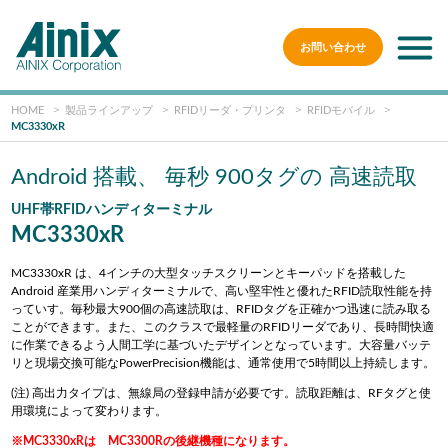
お問い合わせ
HOME
製品ラインアップ
RFIDリーダ・プリンタ
RFIDモバイル
MC3330xR
Android 搭載、 毎秒 900タグの 高速読取
UHF帯RFIDハンディターミナル
MC3330xR
MC3330xR は、4インチの大型タッチスクリーンとキーパッドを搭載した
Android 産業用ハンディターミナルで、高い堅牢性と優れたRFID読取性能を持
っていす。毎秒最大900個の高速読取は、RFIDタグを正確かつ迅速に読み取る
ことができます。また、このクラスで最軽量のRFIDリーダであり、長時間快適
に作業できるよう人間工学に基づいたデザインとなっています。大容量バッテ
リと現場交換可能なPowerPrecision機能は、通常使用で5時間以上持続します。
(注) 高出力タイプは、無線局の登録申請が必要です。読取距離は、RFタグと使
用環境によって変わります。
※MC3330xRは MC3300Rの後継機種になります。