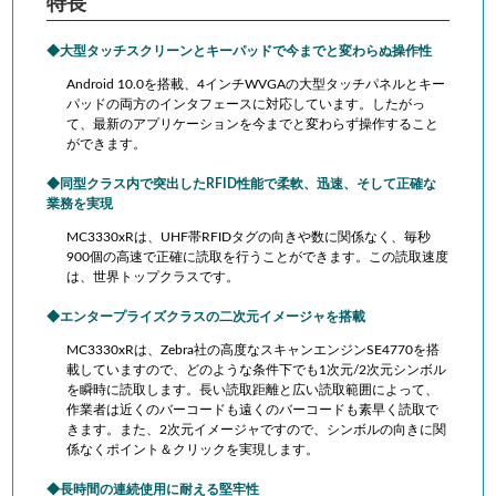
特長
大型タッチスクリーンとキーパッドで今までと変わらぬ操作性
Android 10.0を搭載、4インチWVGAの大型タッチパネルとキー
パッドの両方のインタフェースに対応しています。したがっ
て、最新のアプリケーションを今までと変わらず操作すること
ができます。
同型クラス内で突出したRFID性能で柔軟、迅速、そして正確な
業務を実現
MC3330xRは、UHF帯RFIDタグの向きや数に関係なく、毎秒
900個の高速で正確に読取を行うことができます。この読取速度
は、世界トップクラスです。
エンタープライズクラスの二次元イメージャを搭載
MC3330xRは、Zebra社の高度なスキャンエンジンSE4770を搭
載していますので、どのような条件下でも1次元/2次元シンボル
を瞬時に読取します。長い読取距離と広い読取範囲によって、
作業者は近くのバーコードも遠くのバーコードも素早く読取で
きます。また、2次元イメージャですので、シンボルの向きに関
係なくポイント＆クリックを実現します。
長時間の連続使用に耐える堅牢性