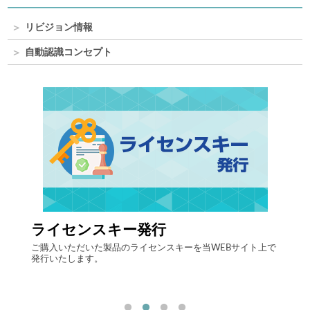
リビジョン情報
自動認識コンセプト
ライセンスキー発行
自律
する自
ご購入いただいた製品のライセンスキーを当WEBサイト上で
最先端
発行いたします。
流現場
「ヒュ
決しま