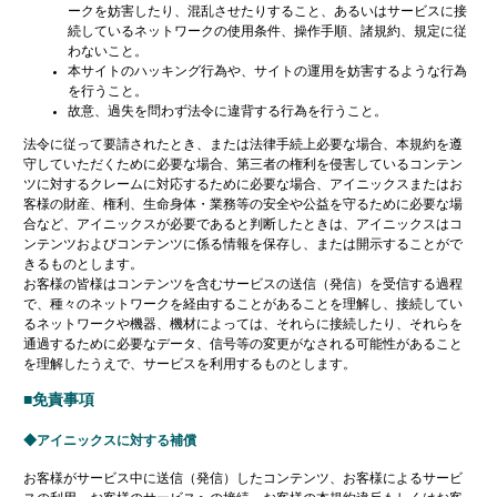
ークを妨害したり、混乱させたりすること、あるいはサービスに接
続しているネットワークの使用条件、操作手順、諸規約、規定に従
わないこと。
本サイトのハッキング行為や、サイトの運用を妨害するような行為
を行うこと。
故意、過失を問わず法令に違背する行為を行うこと。
法令に従って要請されたとき、または法律手続上必要な場合、本規約を遵
守していただくために必要な場合、第三者の権利を侵害しているコンテン
ツに対するクレームに対応するために必要な場合、アイニックスまたはお
客様の財産、権利、生命身体・業務等の安全や公益を守るために必要な場
合など、アイニックスが必要であると判断したときは、アイニックスはコ
ンテンツおよびコンテンツに係る情報を保存し、または開示することがで
きるものとします。
お客様の皆様はコンテンツを含むサービスの送信（発信）を受信する過程
で、種々のネットワークを経由することがあることを理解し、接続してい
るネットワークや機器、機材によっては、それらに接続したり、それらを
通過するために必要なデータ、信号等の変更がなされる可能性があること
を理解したうえで、サービスを利用するものとします。
■免責事項
アイニックスに対する補償
お客様がサービス中に送信（発信）したコンテンツ、お客様によるサービ