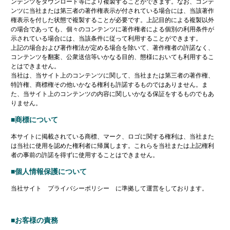
ンテンツをダウンロード等により複製することができます。なお、コンテ
ンツに当社または第三者の著作権表示が付されている場合には、当該著作
権表示を付した状態で複製することが必要です。上記目的による複製以外
の場合であっても、個々のコンテンツに著作権者による個別の利用条件が
示されている場合には、当該条件に従って利用することができます。
上記の場合および著作権法が定める場合を除いて、著作権者の許諾なく、
コンテンツを翻案、公衆送信等いかなる目的、態様においても利用するこ
とはできません。
当社は、当サイト上のコンテンツに関して、当社または第三者の著作権、
特許権、商標権その他いかなる権利も許諾するものではありません。ま
た、当サイト上のコンテンツの内容に関しいかなる保証をするものでもあ
りません。
■商標について
本サイトに掲載されている商標、マーク、ロゴに関する権利は、当社また
は当社に使用を認めた権利者に帰属します。これらを当社または上記権利
者の事前の許諾を得ずに使用することはできません。
■個人情報保護について
当社サイト プライバシーポリシー に準拠して運営をしております。
■お客様の責務