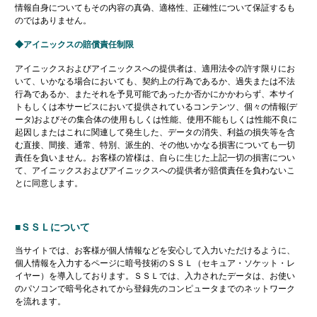
情報自身についてもその内容の真偽、適格性、正確性について保証するも
のではありません。
アイニックスの賠償責任制限
アイニックスおよびアイニックスへの提供者は、適用法令の許す限りにお
いて、いかなる場合においても、契約上の行為であるか、過失または不法
行為であるか、またそれを予見可能であったか否かにかかわらず、本サイ
トもしくは本サービスにおいて提供されているコンテンツ、個々の情報(デ
ータ)およびその集合体の使用もしくは性能、使用不能もしくは性能不良に
起因しまたはこれに関連して発生した、データの消失、利益の損失等を含
む直接、間接、通常、特別、派生的、その他いかなる損害についても一切
責任を負いません。お客様の皆様は、自らに生じた上記一切の損害につい
て、アイニックスおよびアイニックスへの提供者が賠償責任を負わないこ
とに同意します。
■ＳＳＬについて
当サイトでは、お客様が個人情報などを安心して入力いただけるように、
個人情報を入力するページに暗号技術のＳＳＬ（セキュア・ソケット・レ
イヤー）を導入しております。ＳＳＬでは、入力されたデータは、お使い
のパソコンで暗号化されてから登録先のコンピュータまでのネットワーク
を流れます。