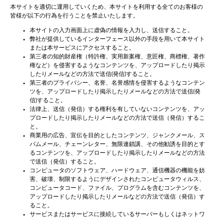
本サイトを適切に運用していくため、本サイトを利用する全てのお客様の
皆様が以下の行為を行うことを禁止いたします。
本サイトの入力画面上に虚偽の情報を入力し、送信すること。
弊社が提供しているインターフェース以外の手段を用いて本サイト
または本サービスにアクセスすること。
第三者の知的財産権（特許権、実用新案権、意匠権、商標権、著作
権など）を侵害するようなコンテンツを、アップロードしたり掲示
したりメールなどの方法で送信(発信)すること。
第三者のプライバシー、名誉、名誉感情を侵害するようなコンテン
ツを、アップロードしたり掲示したりメールなどの方法で送信(発
信)すること。
法律上、送信（発信）する権利を有していないコンテンツを、アッ
プロードしたり掲示したりメールなどの方法で送信（発信）するこ
と。
商業用の広告、宣伝を目的としたコンテンツ、ジャンクメール、ス
パムメール、チェーンレター、無限連鎖講、その他勧誘を目的とす
るコンテンツを、アップロードしたり掲示したりメールなどの方法
で送信（発信）すること。
コンピュータのソフトウェア、ハードウェア、通信機器の機能を妨
害、破壊、制限するようにデザインされたコンピュータウィルス、
コンピュータコード、ファイル、プログラムを含むコンテンツを、
アップロードしたり掲示したりメールなどの方法で送信（発信）す
ること。
サービスまたはサービスに接続しているサーバーもしくはネットワ