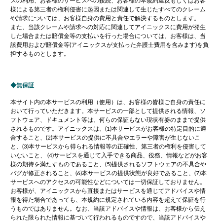
スの利用、お客様のサービスへの接続、お客様の本規約違反もしくはお客
様による第三者の権利侵害に起因または関連して生じたすべてのクレーム
や請求については、お客様自身の費用と責任で解決するものとします。
また、当該クレームや請求への対応に関連してアイニックスに費用が発生
した場合または賠償金等の支払いを行った場合については、お客様は、当
該費用および賠償金等(アイニックスが支払った弁護士費用を含みます)を負
担するものとします。
無保証
本サイト内の本サービスの利用（使用）は、お客様の皆様ご自身の責任に
おいて行っていただきます。本サービスの一部として提供される情報、ソ
フトウェア、ドキュメント等は、何らの保証もない現状有姿のままで提供
されるものです。アイニックスは、(1)本サービスがお客様の特定目的に適
合すること、(2)本サービスの提供に不具合やエラーや障害が生じないこ
と、(3)本サービスから得られる情報等の正確性、第三者の権利を侵害して
いないこと、 (4)サービスを通じて入手できる商品、役務、情報などがお客
様の期待を満たすものであること、(5)提供されるソフトウェアの不具合や
バグが修正されること、(6)本サービスの提供状態が良好であること、(7)本
サービスへのアクセスの可能性などについては一切保証しておりません。
お客様が、アイニックスから直接またはサービスを通じてアドバイスや情
報を得た場合であっても、本規約に規定されている内容を超えて保証を行
うものではありません。なお、当該アドバイスや情報は、お客様から伝え
られた限られた情報に基づいて行われるものですので、当該アドバイスや