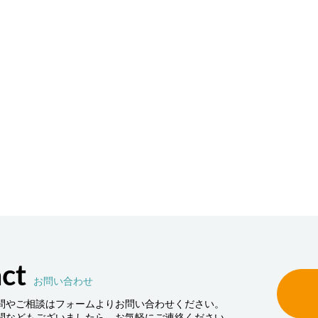
律走行搬送ロボット AMR
Compact Logist
端のインテリジェントロボットソリューシ
アイニックスが考える物
で製造･物流現場の搬送業務を強力にサポ
姿とは、これらのビジネ
。「人手不足の解消」「ヒューマンエラー
張・縮小・移動が可能な
」「生産性向上」といった課題を解決しま
を実現するためのコンセプ
Logistics Solutionです。
ct
お問い合わせ
問やご相談はフォームよりお問い合わせください。
問などもございましたら、お気軽にご連絡ください。