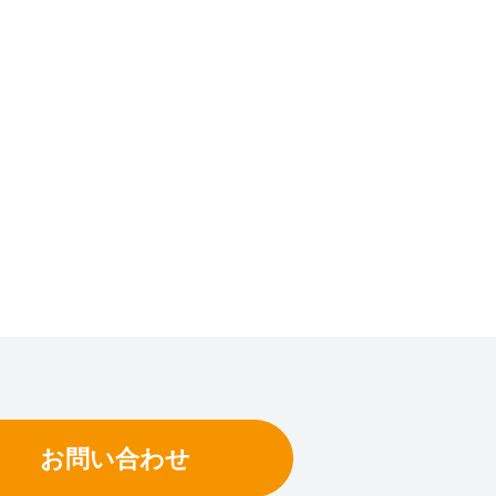
ics Solution
会長の自動認識講座
流システムのあるべき
自動認識技術に関する基礎知識やアイニッ
ス環境に合わせて拡
が提案する自動認識コンセプトをお伝えし
物流システム。 それ
す。
トがCompact
お問い合わせ