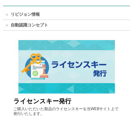
リビジョン情報
自動認識コンセプト
行
自律走行搬送ロボット AMR
ンスキーを当WEBサイト上で
最先端のインテリジェントロボットソリューシ
流現場の搬送業務を強力にサポート。「人手
「ヒューマンエラー削減」「生産性向上」と
決します。