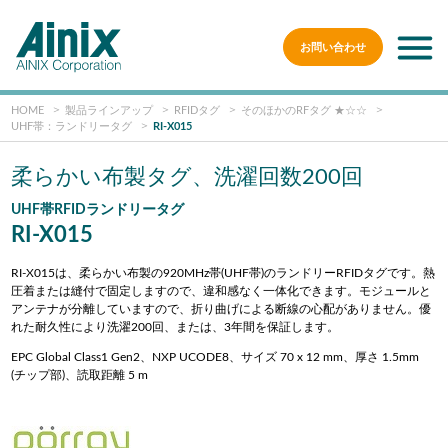
お問い合わせ
HOME
製品ラインアップ
RFIDタグ
そのほかのRFタグ ★☆☆
UHF帯：ランドリータグ
RI-X015
柔らかい布製タグ、洗濯回数200回
UHF帯RFIDランドリータグ
RI-X015
RI-X015は、柔らかい布製の920MHz帯(UHF帯)のランドリーRFIDタグです。熱
圧着または縫付で固定しますので、違和感なく一体化できます。モジュールと
アンテナが分離していますので、折り曲げによる断線の心配がありません。優
れた耐久性により洗濯200回、または、3年間を保証します。
EPC Global Class1 Gen2、NXP UCODE8、サイズ 70 x 12 mm、
厚さ 1.5mm
(チップ部)、
読取距離 5 m