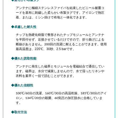
柔らかい布製タグ
アンテナに極細ステンレスファイバを結束したビニール被覆コ
ードを基布に刺繍した柔らかい布製タグです。アイロンで熱圧
着、または、ミシン掛けで布地と一体化できます。
卓越した耐久性
チップを熱硬化樹脂で整形されたチップモジュールとアンテナ
を半田付せず、近接させているだけですので、折り曲げによる
断線がありません。200回の洗濯に耐えることができます。使用
220℃、30秒、2.5 barです。
最高温度は、
優れた読取性能
アンテナに発生した磁界とモジュールを電磁結合で通信してい
ます。磁界は、水分で減衰しませんので、水で湿ったリネンや
衣料を素早く一括で読むことができます。
優れた信頼性
100℃/60分の洗濯、160℃/30分の高温乾燥、185℃/30分のアイ
ロン、134℃/20分の殺菌、60気圧の 加圧脱水に合格していま
す。
取付方法