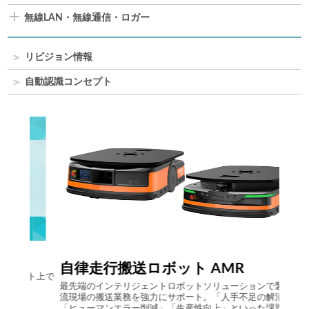
無線LAN・無線通信・ロガー
リビジョン情報
自動認識コンセプト
Comp
自律走行搬送ロボット AMR
ト上で
アイニ
最先端のインテリジェントロボットソリューションで製造･物
らのビ
流現場の搬送業務を強力にサポート。「人手不足の解消」
システ
「ヒューマンエラー削減」「生産性向上」といった課題を解