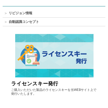
リビジョン情報
自動認識コンセプト
ライセンスキー発行
自律
する自
ご購入いただいた製品のライセンスキーを当WEBサイト上で
最先端
発行いたします。
流現場
「ヒュ
決しま