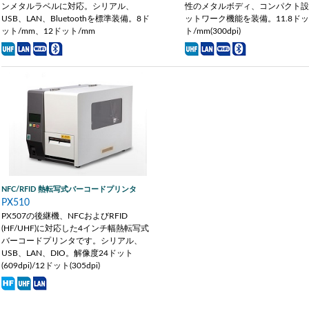
ンメタルラベルに対応。シリアル、
性のメタルボディ、コンパクト
USB、LAN、Bluetoothを標準装備。8ド
ットワーク機能を装備。11.8ド
ット/mm、12ドット/mm
ト/mm(300dpi)
NFC/RFID 熱転写式バーコードプリンタ
PX510
PX507の後継機、NFCおよびRFID
(HF/UHF)に対応した4インチ幅熱転写式
バーコードプリンタです。シリアル、
USB、LAN、DIO。解像度24ドット
(609dpi)/12ドット(305dpi)