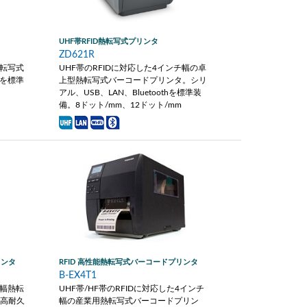
UHF帯RFID熱転写式プリンタ
ZD621R
熱転写式
UHF帯のRFIDに対応した4インチ幅の卓
Nを標準
上型熱転写式バーコードプリンタ。シリ
アル、USB、LAN、Bluetoothを標準装
備。8ドット/mm、12ドット/mm
リンタ
RFID 高性能熱転写式バーコードプリンタ
B-EX4T1
チ幅熱転
UHF帯/HF帯のRFIDに対応した4インチ
で高耐久
幅の産業用熱転写式バーコードプリン