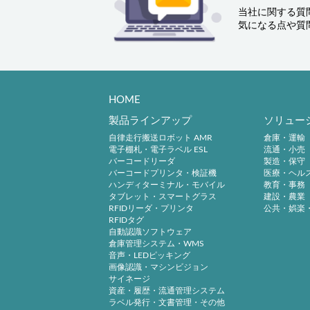
当社に関する質
気になる点や質
HOME
製品ラインアップ
ソリュー
自律走行搬送ロボット AMR
倉庫・運輸
電子棚札・電子ラベル ESL
流通・小売
バーコードリーダ
製造・保守
バーコードプリンタ・検証機
医療・ヘル
ハンディターミナル・モバイル
教育・事務
タブレット・スマートグラス
建設・農業
RFIDリーダ・プリンタ
公共・娯楽
RFIDタグ
自動認識ソフトウェア
倉庫管理システム・WMS
音声・LEDピッキング
画像認識・マシンビジョン
サイネージ
資産・履歴・流通管理システム
ラベル発行・文書管理・その他