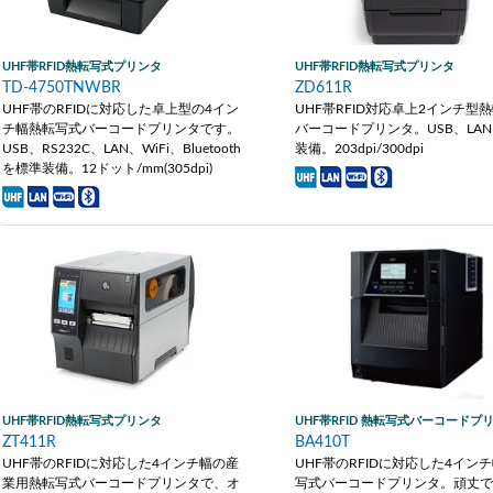
UHF帯RFID熱転写式プリンタ
UHF帯RFID熱転写式プリンタ
TD-4750TNWBR
ZD611R
UHF帯のRFIDに対応した卓上型の4イン
UHF帯RFID対応卓上2インチ型
チ幅熱転写式バーコードプリンタです。
バーコードプリンタ。USB、LA
USB、RS232C、LAN、WiFi、Bluetooth
装備。203dpi/300dpi
を標準装備。12ドット/mm(305dpi)
UHF帯RFID熱転写式プリンタ
UHF帯RFID 熱転写式バーコードプ
ZT411R
BA410T
UHF帯のRFIDに対応した4インチ幅の産
UHF帯のRFIDに対応した4イン
業用熱転写式バーコードプリンタで、オ
写式バーコードプリンタ。頑丈