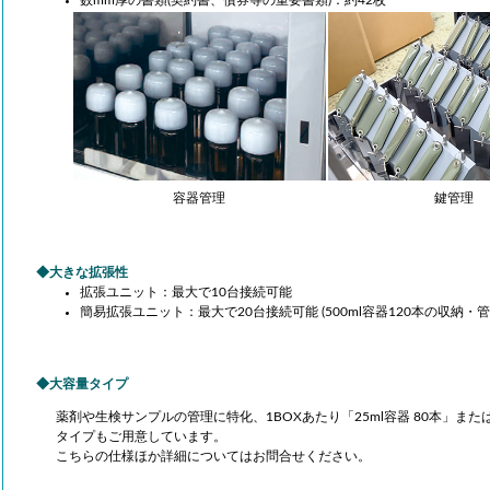
数mm厚の書類(契約書、債券等の重要書類)：約42枚
容器管理
鍵管理
大きな拡張性
拡張ユニット：最大で10台接続可能
簡易拡張ユニット：最大で20台接続可能 (500ml容器120本の収納・
大容量タイプ
薬剤や生検サンプルの管理に特化、1BOXあたり「
25ml容器 80本」また
タイプもご用意しています。
こちらの仕様ほか詳細についてはお問合せください。