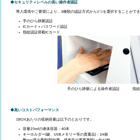
セキュリティレベルの高い操作者認証
導入環境やご要望により、3種類の認証方式から1つを選択することがで
手のひら静脈認証
ICカード＋パスワード認証
指紋認証搭載ICカード
pact Logistics Solution
会長の自動認
ニックスが考える物流システムのあるべき
自動認識技術に関する基
は、これらのビジネス環境に合わせて拡
が提案する自動認識コン
縮小・移動が可能な物流システム。 それ
す。
現するためのコンセプトがCompact
手のひら静脈による操作者認証
指紋
stics Solutionです。
高いコストパフォーマンス
1BOXあたりの収納容量は以下のとおりです。
容量25mlの液体容器：40本
キーホルダー(鍵、USBメモリー等の貴重品)：24個