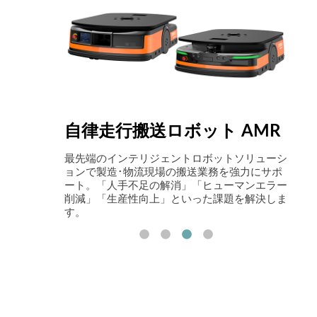
自律走行搬送ロボット AMR
Com
スキーを当
最先端のインテリジェントロボットソリューシ
アイ
。
ョンで製造･物流現場の搬送業務を強力にサポ
姿と
ート。「人手不足の解消」「ヒューマンエラー
張・
削減」「生産性向上」といった課題を解決しま
を実
す。
Logi