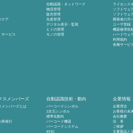
自動認識・ネットワーク
ライセンス
物流管理
ソフトウェ
販売管理
ソフトウェ
スケア
生産管理
開発者の方
デジタル表示・監視
ユーザ登録
ヒトの管理
機器修理依
・サービス
モノの管理
ハードウェ
利用規約
各種サービ
クスメンバーズ
自動認識技術・動向
企業情報
スメンバーズとは
バーコードシンボル
企業理念
2次元シンボル
お客様の未
標準化動向
会社概要
の再発行
バーコード機器
沿 革
バーコードシステム
ご挨拶
RFID
主要製品と