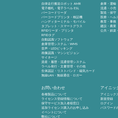
自律走行搬送ロボット AMR
倉庫・運輸
電子棚札・電子ラベル ESL
流通・小売
バーコードリーダ
製造・保守
バーコードプリンタ・検証機
医療・ヘル
ハンディターミナル・モバイル
教育・事務
タブレット・スマートグラス
建設・農業
RFIDリーダ・プリンタ
公共・娯楽
RFIDタグ
自動認識ソフトウェア
倉庫管理システム・WMS
音声・LEDピッキング
画像認識・マシンビジョン
サイネージ
資産・履歴・流通管理システム
ラベル発行・文書管理・その他
生体認証・リストバンド・磁気カード
無線LAN・無線通信・ロガー
お問い合わせ
アイニッ
各種製品について
アイニック
ライセンス登録情報について
新規登録
保守サービス加入者様窓口
ログイン
追加ライセンス購入のお申し込み
パスワード
イベントについて
弊社について