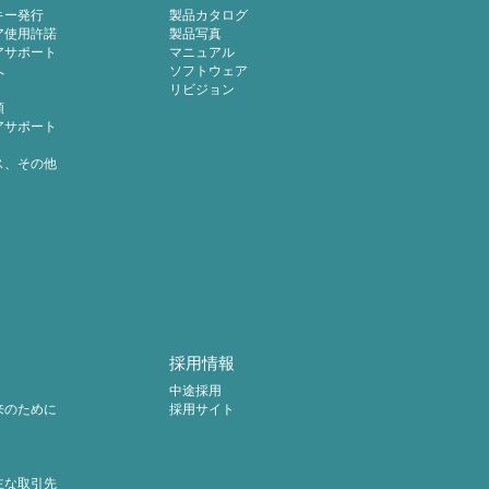
キー発行
製品カタログ
ア使用許諾
製品写真
アサポート
マニュアル
へ
ソフトウェア
リビジョン
頼
アサポート
ス、その他
採用情報
中途採用
来のために
採用サイト
主な取引先