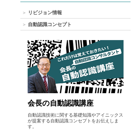
リビジョン情報
自動認識コンセプト
長の自動認識講座
ライセンスキ
動認識技術に関する基礎知識やアイニックス
ご購入いただいた製品
提案する自動認識コンセプトをお伝えしま
WEBサイト上で発行
。