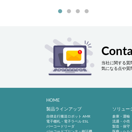
Conta
当社に関する質
気になる点や質
HOME
製品ラインアップ
ソリュー
自律走行搬送ロボット AMR
倉庫・運輸
電子棚札・電子ラベル ESL
流通・小売
バーコードリーダ
製造・保守
バーコードプリンタ・検証機
医療・ヘル