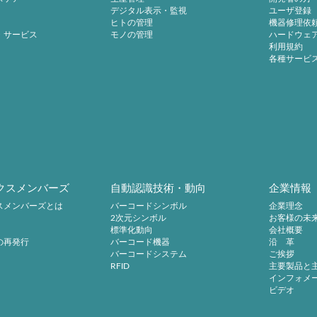
デジタル表示・監視
ユーザ登録
ヒトの管理
機器修理依
・サービス
モノの管理
ハードウェ
利用規約
各種サービ
クスメンバーズ
自動認識技術・動向
企業情報
スメンバーズとは
バーコードシンボル
企業理念
2次元シンボル
お客様の未
標準化動向
会社概要
の再発行
バーコード機器
沿 革
バーコードシステム
ご挨拶
RFID
主要製品と
インフォメ
ビデオ