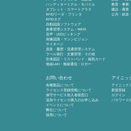
ハンディターミナル・モバイル
教育・事務
タブレット・スマートグラス
建設・農業
RFIDリーダ・プリンタ
公共・娯楽
RFIDタグ
自動認識ソフトウェア
倉庫管理システム・WMS
音声・LEDピッキング
画像認識・マシンビジョン
サイネージ
資産・履歴・流通管理システム
ラベル発行・文書管理・その他
生体認証・リストバンド・磁気カード
無線LAN・無線通信・ロガー
お問い合わせ
アイニッ
各種製品について
アイニック
ライセンス登録情報について
新規登録
保守サービス加入者様窓口
ログイン
追加ライセンス購入のお申し込み
パスワード
イベントについて
弊社について
採用について