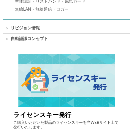
生体認証・リストバンド・磁気カード
無線LAN・無線通信・ロガー
リビジョン情報
自動認識コンセプト
ライセンスキー発行
自律
する自
ご購入いただいた製品のライセンスキーを当WEBサイト上で
最先端
発行いたします。
流現場