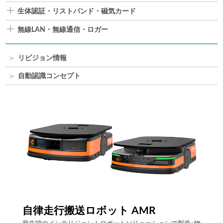
生体認証・リストバンド・磁気カード
無線LAN・無線通信・ロガー
リビジョン情報
自動認識コンセプト
Compact Logistics Solution
会
アイニックスが考える物流システムのあるべき姿とは、これ
自動認