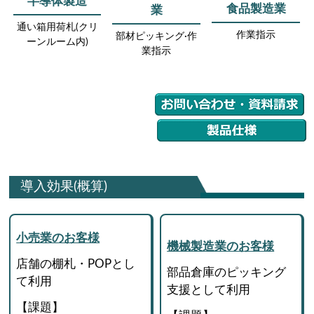
半導体製造
食品製造業
業
通い箱用荷札(クリ
作業指示
部材ピッキング·作
ーンルーム内)
業指示
導入効果(概算)
小売業のお客様
機械製造業のお客様
店舗の棚札・POPとし
部品倉庫のピッキング
て利用
支援として利用
【課題】