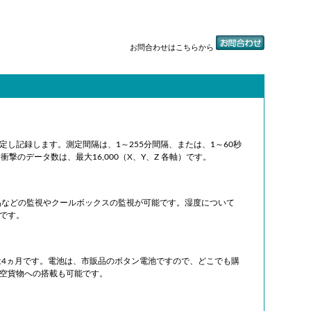
お問合わせはこちらから
し記録します。測定間隔は、1～255分間隔、または、1～60秒
衝撃のデータ数は、最大16,000（
X、Y、Z 各軸）
です。
食品などの監視やクールボックスの監視が可能です。湿度について
です。
-295DXは4ヵ月です。電池は、市販品のボタン電池ですので、どこでも購
空貨物への搭載も可能です。