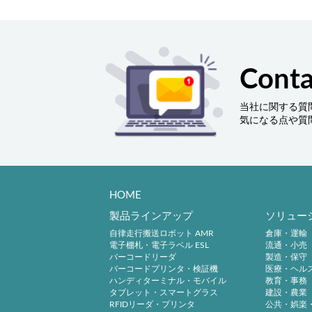
Conta
当社に関する質
気になる点や質
HOME
製品ラインアップ
ソリュー
自律走行搬送ロボット AMR
倉庫・運輸
電子棚札・電子ラベル ESL
流通・小売
バーコードリーダ
製造・保守
バーコードプリンタ・検証機
医療・ヘル
ハンディターミナル・モバイル
教育・事務
タブレット・スマートグラス
建設・農業
RFIDリーダ・プリンタ
公共・娯楽