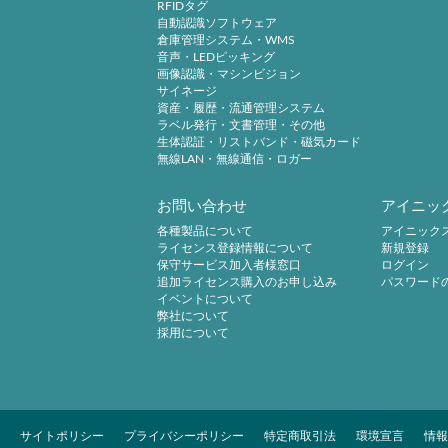
RFIDタグ
自動認識ソフトウェア
倉庫管理システム・WMS
音声・LEDピッキング
画像認識・マシンビジョン
サイネージ
資産・履歴・流通管理システム
ラベル発行・文書管理・その他
生体認証・リストバンド・磁気カード
無線LAN・無線通信・ロガー
お問い合わせ
アイニッ
各種製品について
アイニック
ライセンス登録情報について
新規登録
保守サービス加入者様窓口
ログイン
追加ライセンス購入のお申し込み
パスワード
イベントについて
弊社について
採用について
サイトポリシー
プライバシーポリシー
特定商取引法
環境宣言
情報