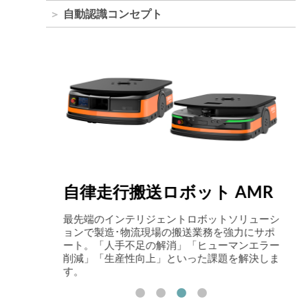
自動認識コンセプト
自律走行搬送ロボット AMR
Com
スキーを当
最先端のインテリジェントロボットソリューシ
アイ
。
ョンで製造･物流現場の搬送業務を強力にサポ
姿と
ート。「人手不足の解消」「ヒューマンエラー
張・
削減」「生産性向上」といった課題を解決しま
を実
す。
Logi