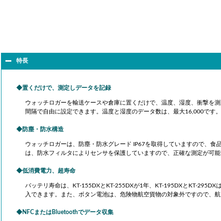
特長
置くだけで、測定しデータを記録
ウォッチロガーを輸送ケースや倉庫に置くだけで、温度、湿度、衝撃を測定
間隔で自由に設定できます。温度と湿度のデータ数は、最大16,000です。
防塵・防水構造
ウォッチロガーは、防塵・防水グレード IP67を取得していますので、
は、防水フィルタによりセンサを保護していますので、正確な測定が可能
低消費電力、超寿命
バッテリ寿命は、KT-155DXとKT-255DXが1年、KT-195DXとKT
入できます。また、ボタン電池は、危険物航空貨物の対象外ですので、航
NFCまたはBluetoothでデータ収集