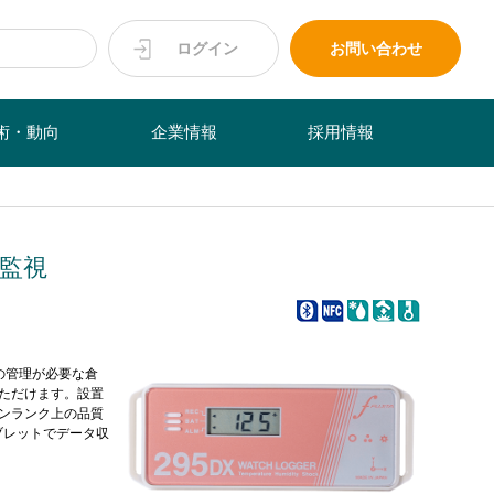
ログイン
お問い合わせ
術・動向
企業情報
採用情報
で監視
の管理が必要な倉
ただけます。設置
ンランク上の品質
タブレットでデータ収