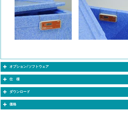
オプション/ソフトウェア
pact Logistics Solution
会長の自動認
仕 様
ニックスが考える物流システムのあるべき
自動認識技術に関する基
ダウンロード
は、これらのビジネス環境に合わせて拡
が提案する自動認識コン
縮小・移動が可能な物流システム。 それ
す。
価格
現するためのコンセプトがCompact
stics Solutionです。