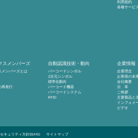
利用規約
各種サービ
クスメンバーズ
自動認識技術・動向
企業情報
スメンバーズとは
バーコードシンボル
企業理念
2次元シンボル
お客様の未
標準化動向
会社概要
の再発行
バーコード機器
沿 革
バーコードシステム
ご挨拶
RFID
主要製品と
インフォメ
ビデオ
セキュリティ方針(ISMS)
サイトマップ