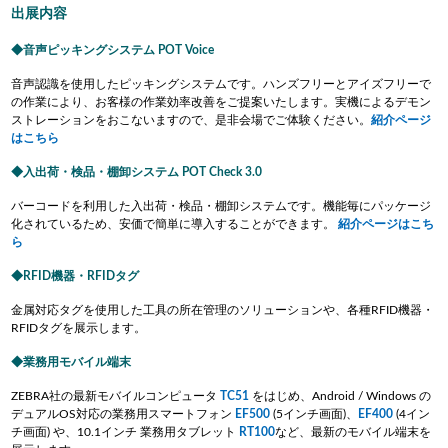
出展内容
音声ピッキングシステム POT Voice
音声認識を使用したピッキングシステムです。ハンズフリーとアイズフリーで
の作業により、お客様の作業効率改善をご提案いたします。実機によるデモン
ストレーションをおこないますので、是非会場でご体験ください。
紹介ページ
はこちら
入出荷・検品・棚卸システム POT Check 3.0
バーコードを利用した入出荷・検品・棚卸システムです。機能毎にパッケージ
化されているため、安価で簡単に導入することができます。
紹介ページはこち
ら
RFID機器・RFIDタグ
金属対応タグを使用した工具の所在管理のソリューションや、各種RFID機器・
RFIDタグを展示します。
業務用モバイル端末
ZEBRA社の最新モバイルコンピュータ
TC51
をはじめ、Android / Windows の
デュアルOS対応の業務用スマートフォン
EF500
(5インチ画面)、
EF400
(4イン
チ画面) や、10.1インチ 業務用タブレット
RT100
など、最新のモバイル端末を