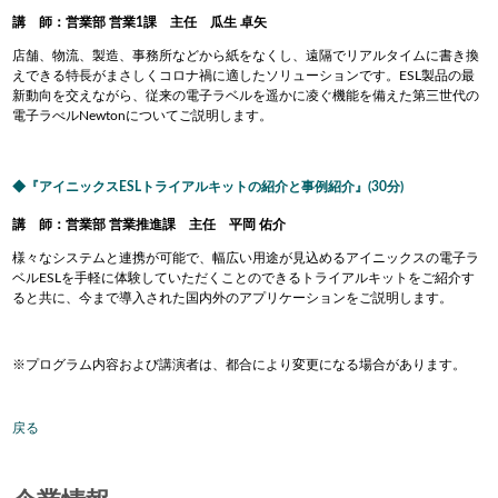
講 師：営業部 営業1課 主任 瓜生 卓矢
店舗、物流、製造、事務所などから紙をなくし、遠隔でリアルタイムに書き換
えできる特長がまさしくコロナ禍に適したソリューションです。ESL製品の最
新動向を交えながら、従来の電子ラベルを遥かに凌ぐ機能を備えた第三世代の
電子ラべルNewtonについてご説明します。
『アイニックスESLトライアルキットの紹介と事例紹介』(30分)
講 師：営業部 営業推進課 主任 平岡 佑介
様々なシステムと連携が可能で、幅広い用途が見込めるアイニックスの電子ラ
ベルESLを手軽に体験していただくことのできるトライアルキットをご紹介す
ると共に、今まで導入された国内外のアプリケーションをご説明します。
※プログラム内容および講演者は、都合により変更になる場合があります。
戻る