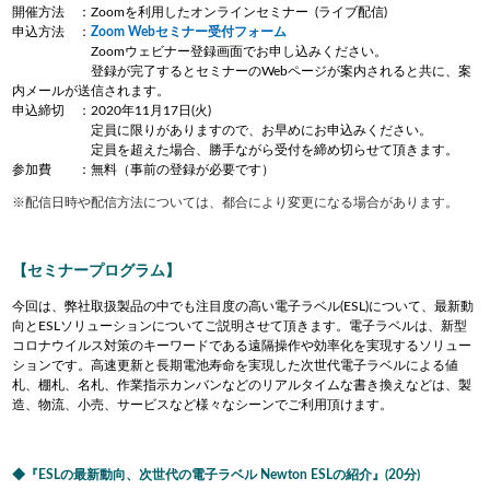
開催方法 ：Zoomを利用したオンラインセミナー (ライブ配信)
申込方法 ：
Zoom Webセミナー受付フォーム
Zoomウェビナー登録画面でお申し込みください。
登録が完了するとセミナーのWebページが案内されると共に、案
内メールが送信されます。
申込締切 ：2020年11月17日(火)
定員に限りがありますので、お早めにお申込みください。
定員を超えた場合、勝手ながら受付を締め切らせて頂きます。
参加費 ：無料（事前の登録が必要です）
※配信日時や配信方法については、都合により変更になる場合があります。
【セミナープログラム】
今回は、弊社取扱製品の中でも注目度の高い電子ラベル(ESL)について、最新動
向とESLソリューションについてご説明させて頂きます。電子ラベルは、新型
コロナウイルス対策のキーワードである遠隔操作や効率化を実現するソリュー
ションです。高速更新と長期電池寿命を実現した次世代電子ラベルによる値
札、棚札、名札、作業指示カンバンなどのリアルタイムな書き換えなどは、製
造、物流、小売、サービスなど様々なシーンでご利用頂けます。
『ESLの最新動向、次世代の電子ラベル Newton ESLの紹介』(20分)