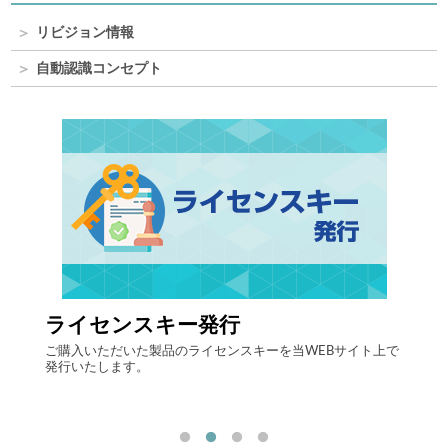
リビジョン情報
自動認識コンセプト
ライセンスキー発行
自律
する自
ご購入いただいた製品のライセンスキーを当WEBサイト上で
最先端
発行いたします。
流現場
「ヒュ
決しま