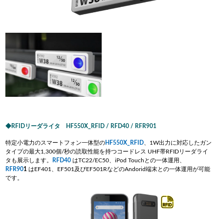
RFIDリーダライタ HF550X_RFID / RFD40 / RFR901
特定小電力のスマートフォン一体型の
HF550X_RFID
、1W出力に対応したガン
タイプの最大1,300個/秒の読取性能を持つコードレス UHF帯RFIDリーダライ
タも展示します。
RFD
40
はTC22/EC50、iPod Touchとの一体運用、
RFR90
1
はEF401、EF501及びEF501RなどのAndorid端末との一体運用が可能
です。