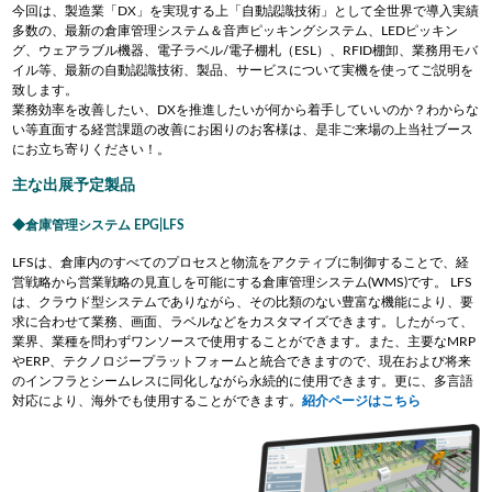
今回は、製造業「DX」を実現する上「自動認識技術」として全世界で導入実績
多数の、最新の倉庫管理システム＆音声ピッキングシステム、
LEDピッキン
グ、
ウェアラブル機器、電子ラベル/電子棚札（ESL）、RFID棚卸、業務用モバ
イル等、最新の自動認識技術、製品、サービスについて実機を使ってご説明を
致します。
業務効率を改善したい、DXを推進したいが何から着手していいのか？わからな
い等直面する経営課題の改善にお困りのお客様は、是非ご来場の上当社ブース
にお立ち寄りください！。
主な出展予定製品
倉庫管理システム EPG|LFS
LFSは、倉庫内のすべてのプロセスと物流をアクティブに制御することで、経
営戦略から営業戦略の見直しを可能にする倉庫管理システム(WMS)です。 LFS
は、クラウド型システムでありながら、その比類のない豊富な機能により、要
求に合わせて業務、画面、ラベルなどをカスタマイズできます。したがって、
業界、業種を問わずワンソースで使用することができます。また、主要なMRP
やERP、テクノロジープラットフォームと統合できますので、現在および将来
のインフラとシームレスに同化しながら永続的に使用できます。更に、多言語
対応により、海外でも使用することができます。
紹介ページはこちら