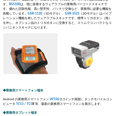
す。
RS5100
は、指に装着するウェアラブルの業務用バーコードスキャナで
す。優れた読取性能、高い堅牢性、バッテリ交換など、業務用に必要な機能を
搭載しています。
GSR-1120
（1Dモデル）、
GSR-3521
（2Dモデル）はバイブ
レーション機能を有したウェアラブルスキャナです。標準トリガボタン（指）
を外し、オプション品のトリガボタンに交換すると、スリムでコンパクトなコ
ンパニオンスキャナになります。
業務用スマートフォン端末
Android の業務用スマートフォン
VF550
(5.5インチ画面)、タッチモバイルコン
ピュータ
TC53 / TC5
8
等、最新の業務用スマートフォンを展示します。
業務用タブレット端末