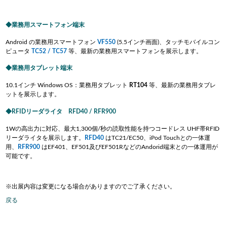
業務用スマートフォン端末
Android の業務用スマートフォン
VF550
(5.5インチ画面)、タッチモバイルコン
ピュータ
TC52 / TC57
等、最新の業務用スマートフォンを展示します。
業務用タブレット端末
10.1インチ Windows OS：業務用タブレット
RT10
4
等、最新の業務用タブレ
ットを展示します。
RFIDリーダライタ RFD40 / RFR900
1Wの高出力に対応、最大1,300個/秒の読取性能を持つコードレス UHF帯RFID
リーダライタを展示します。
RFD
40
はTC21/EC50、iPod Touchとの一体運
用、
RFR900
はEF401、EF501及びEF501RなどのAndorid端末との一体運用が
可能です。
※出展内容は変更になる場合がありますのでご了承ください。
戻る