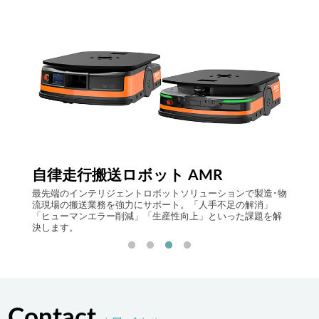
Comp
自律走行搬送ロボット AMR
ト上で
アイニ
最先端のインテリジェントロボットソリューションで製造･物
らのビ
流現場の搬送業務を強力にサポート。「人手不足の解消」
システ
「ヒューマンエラー削減」「生産性向上」といった課題を解
Logist
決します。
Contact