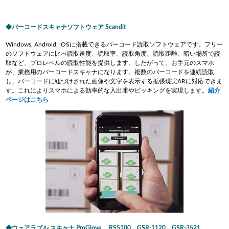
バーコードスキャナソフトウェア Scandit
Windows, Android, iOSに搭載できるバーコード読取ソフトウェアです。フリー
のソフトウェアに比べ読取速度、読取率、読取角度、読取距離、暗い場所で読
取など、プロレベルの読取性能を提供します。したがって、お手元のスマホ
が、業務用のバーコードスキャナになります。複数のバーコードを連続読取
し、バーコードに紐づけされた画像や文字を表示する拡張現実ARに対応できま
す。これによりスマホによる効率的な入出庫やピッキングを実現します。
紹介
ページはこちら
ウェアラブル スキャナ ProGlove 、RS5100、GSR-1120、GSR-3521