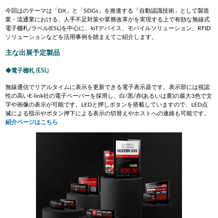
今回はのテーマは「DX」と「SDGs」を推進する「自動認識技術」として製造
業・流通業における、人手不足対策や業務改革がを実現する上で有効な無線式
電子棚札/ラベル(ESL)を中心に、IoTデバイス、モバイルソリューション、RFID
ソリューションなどを
活用事例を踏まえて
ご紹介します。
主な出展予定製品
電子棚札 (ESL)
無線通信でリアルタイムに表示を更新できる電子表示器です。表示部には視認
性の高いE-link社の電子ペーパーを採用し、白/黒/赤(あるいは黄)の最大3色で文
字や画像の表示が可能です。LEDと押しボタンを搭載していますので、LED点
滅による指示やボタン押下による表示の切替えやホストへの連絡も可能です。
紹介ページはこちら