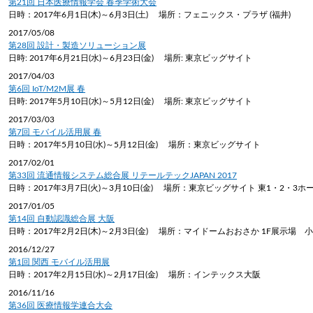
第21回 日本医療情報学会 春季学術大会
日時：2017年6月1日(木)～6月3日(土) 場所：フェニックス・プラザ (福井)
2017/05/08
第28回 設計・製造ソリューション展
日時: 2017年6月21日(水)～6月23日(金) 場所: 東京ビッグサイト
2017/04/03
第6回 IoT/M2M展 春
日時: 2017年5月10日(水)～5月12日(金) 場所: 東京ビッグサイト
2017/03/03
第7回 モバイル活用展 春
日時：2017年5月10日(水)～5月12日(金) 場所：東京ビッグサイト
2017/02/01
第33回 流通情報システム総合展 リテールテックJAPAN 2017
日時：2017年3月7日(火)～3月10日(金) 場所：東京ビッグサイト 東1・2・3ホ
2017/01/05
第14回 自動認識総合展 大阪
日時：2017年2月2日(木)～2月3日(金) 場所：マイドームおおさか 1F展示場 
2016/12/27
第1回 関西 モバイル活用展
日時：2017年2月15日(水)～2月17日(金) 場所：インテックス大阪
2016/11/16
第36回 医療情報学連合大会