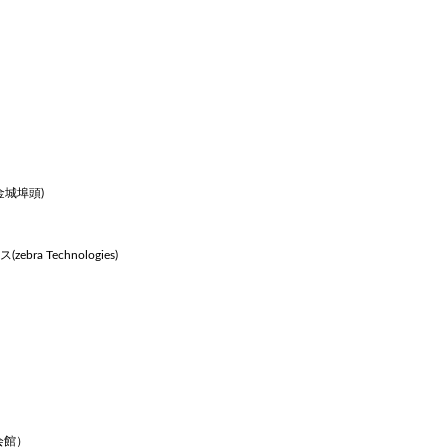
金城埠頭)
a Technologies)
ics Solution
会長の自動認識講座
流システムのあるべき
自動認識技術に関する基礎知識やアイニッ
ス環境に合わせて拡
が提案する自動認識コンセプトをお伝えし
物流システム。 それ
す。
会館）