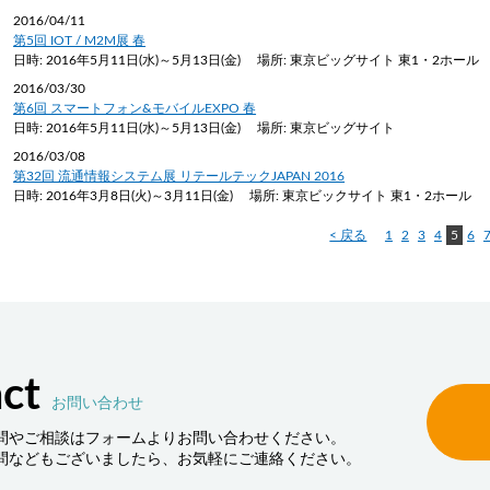
」「生産性向上」といった課題を解決しま
を実現するためのコンセプ
Logistics Solutionです。
2016/04/11
第5回 IOT / M2M展 春
日時: 2016年5月11日(水)～5月13日(金) 場所: 東京ビッグサイト 東1・2ホール
2016/03/30
第6回 スマートフォン&モバイルEXPO 春
日時: 2016年5月11日(水)～5月13日(金) 場所: 東京ビッグサイト
2016/03/08
第32回 流通情報システム展 リテールテックJAPAN 2016
日時: 2016年3月8日(火)～3月11日(金) 場所: 東京ビックサイト 東1・2ホール
< 戻る
1
2
3
4
5
6
ct
お問い合わせ
問やご相談はフォームよりお問い合わせください。
問などもございましたら、お気軽にご連絡ください。