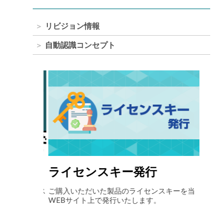
リビジョン情報
自動認識コンセプト
ライセンスキー発行
自
アイニックス
ご購入いただいた製品のライセンスキーを当
最先
お伝えしま
WEBサイト上で発行いたします。
ョン
ート