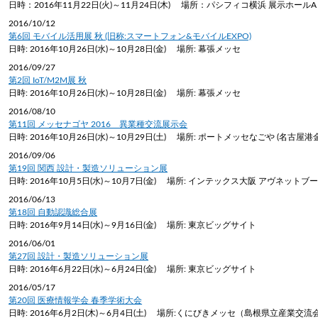
日時：2016年11月22日(火)～11月24日(木) 場所：パシフィコ横浜 展示ホールA
2016/10/12
第6回 モバイル活用展 秋 (旧称:スマートフォン&モバイルEXPO)
日時: 2016年10月26日(水)～10月28日(金) 場所: 幕張メッセ
2016/09/27
第2回 IoT/M2M展 秋
日時: 2016年10月26日(水)～10月28日(金) 場所: 幕張メッセ
2016/08/10
第11回 メッセナゴヤ 2016 異業種交流展示会
日時: 2016年10月26日(水)～10月29日(土) 場所: ポートメッセなごや (名古屋港
2016/09/06
第19回 関西 設計・製造ソリューション展
日時: 2016年10月5日(水)～10月7日(金) 場所: インテックス大阪 アヴネットブース(zebr
2016/06/13
第18回 自動認識総合展
日時: 2016年9月14日(水)～9月16日(金) 場所: 東京ビッグサイト
2016/06/01
律走行搬送ロボット AMR
Compact Logist
第27回 設計・製造ソリューション展
日時: 2016年6月22日(水)～6月24日(金) 場所: 東京ビッグサイト
端のインテリジェントロボットソリューシ
アイニックスが考える物
2016/05/17
で製造･物流現場の搬送業務を強力にサポ
姿とは、これらのビジネ
第20回 医療情報学会 春季学術大会
。「人手不足の解消」「ヒューマンエラー
張・縮小・移動が可能な
日時: 2016年6月2日(木)～6月4日(土) 場所:くにびきメッセ（島根県立産業交流