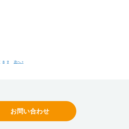
トがCompact
7
8
9
次へ >
お問い合わせ